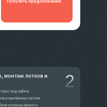
Получить предоложение
, монтаж лотков и
2
трасс под кабель
ов и крепёжных систем
беля согласно проекту