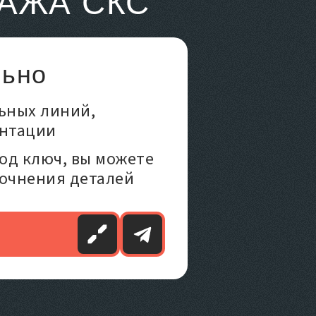
АЖА СКС
льно
льных линий,
ентации
од ключ, вы можете
точнения деталей