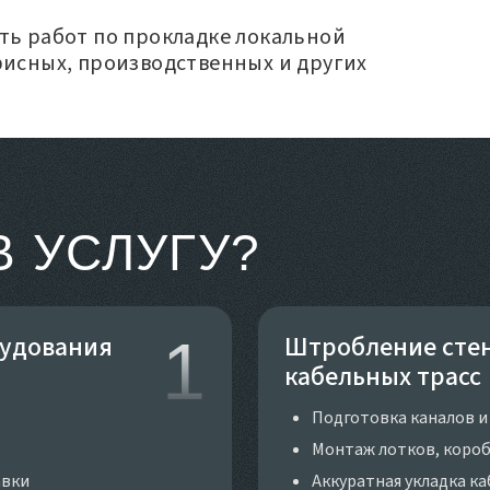
ть работ по прокладке локальной
фисных, производственных и других
В УСЛУГУ?
рудования
1
Штробление стен
кабельных трасс
Подготовка каналов и 
Монтаж лотков, короб
авки
Аккуратная укладка ка