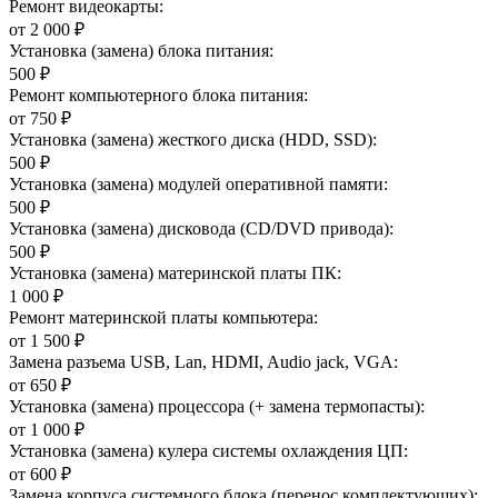
Ремонт видеокарты:
от 2 000 ₽
Установка (замена) блока питания:
500 ₽
Ремонт компьютерного блока питания:
от 750 ₽
Установка (замена) жесткого диска (HDD, SSD):
500 ₽
Установка (замена) модулей оперативной памяти:
500 ₽
Установка (замена) дисковода (CD/DVD привода):
500 ₽
Установка (замена) материнской платы ПК:
1 000 ₽
Ремонт материнской платы компьютера:
от 1 500 ₽
Замена разъема USB, Lan, HDMI, Audio jack, VGA:
от 650 ₽
Установка (замена) процессора (+ замена термопасты):
от 1 000 ₽
Установка (замена) кулера системы охлаждения ЦП:
от 600 ₽
Замена корпуса системного блока (перенос комплектующих):