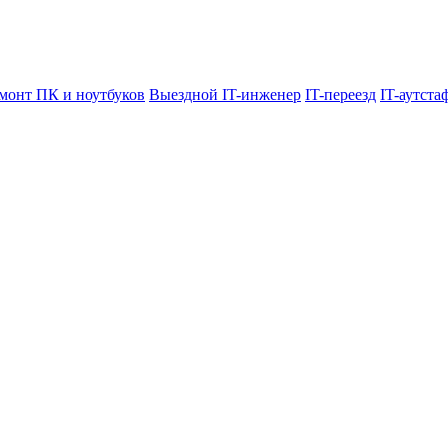
монт ПК и ноутбуков
Выездной IT-инженер
IT-переезд
IT-аутст